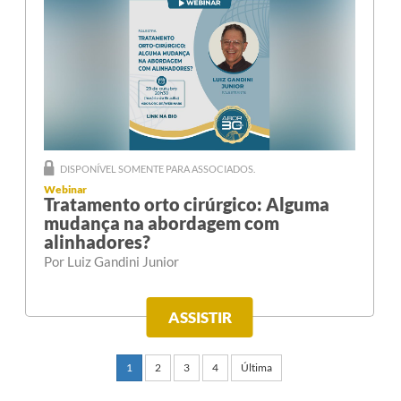
DISPONÍVEL SOMENTE PARA ASSOCIADOS.
Webinar
Tratamento orto cirúrgico: Alguma
mudança na abordagem com
alinhadores?
Por Luiz Gandini Junior
ASSISTIR
1
2
3
4
Última